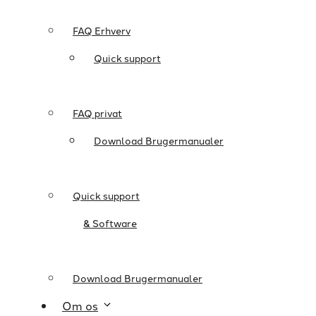
FAQ Erhverv
Quick support
FAQ privat
Download Brugermanualer
Quick support
& Software
Download Brugermanualer
Om os