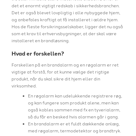
det et enormt vigtigt redskab i sikkerhedsbranchen.
Det er også blevet lovpligtig i alle nybyggede hjem,
og anbefales kraftigt at få installeret i ældre hjem.
Hos de fleste forsikringsselskaber, ligger det nu også
som et krav til erhvervsbygninger, at der skal være
installeret en brandløsning.
Hvad er forskellen?
Forskellen på en brandalarm og en røgalarm er ret
vigtige at forstå, for at kunne vælge det rigtige
produkt, når du skal sikre dit hjem eller din
virksomhed.
En røgalarm kan udelukkende registrere røg,
og kan fungere som produkt alene, men kan
også kobles sammen med fx en tyverialarm,
så du får en besked hvis alarmen går i gang.
En brandalarm er et fuldt dækkende anlæg,
med røgalarm, termodetektor og brandtryk.