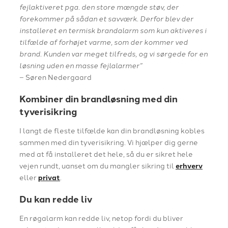
fejlaktiveret pga. den store mængde støv, der
forekommer på sådan et savværk. Derfor blev der
installeret en termisk brandalarm som kun aktiveres i
tilfælde af forhøjet varme, som der kommer ved
brand. Kunden var meget tilfreds, og vi sørgede for en
løsning uden en masse fejlalarmer”
– Søren Nedergaard
Kombiner din brandløsning med din
tyverisikring
I langt de fleste tilfælde kan din brandløsning kobles
sammen med din tyverisikring. Vi hjælper dig gerne
med at få installeret det hele, så du er sikret hele
vejen rundt, uanset om du mangler sikring til
erhverv
eller
privat
.
Du kan redde liv
En røgalarm kan redde liv, netop fordi du bliver