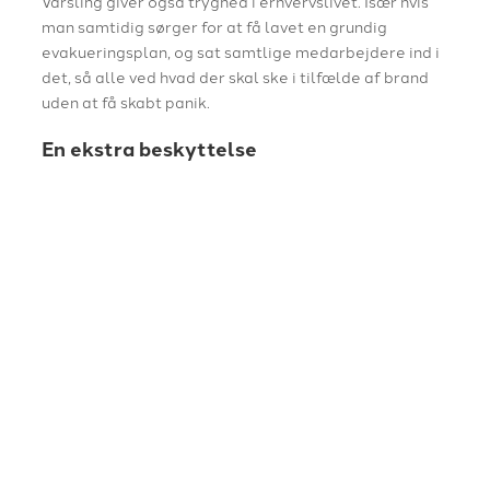
Varsling giver også tryghed i erhvervslivet. Især hvis
man samtidig sørger for at få lavet en grundig
evakueringsplan, og sat samtlige medarbejdere ind i
det, så alle ved hvad der skal ske i tilfælde af brand
uden at få skabt panik.
En ekstra beskyttelse