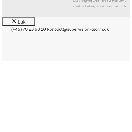
Lilleringvej 14B, 8462 Harlev J
kontakt@supervision-alarm.dk
Luk
(+45) 70 23 93 10
kontakt@supervision-alarm.dk