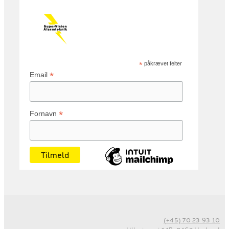
*
påkrævet felter
*
Email
*
Fornavn
(+45) 70 23 93 10