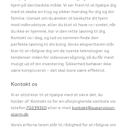
hjem på den bedste måde. Vi ser frem til at hjælpe dig
med at skabe en tryg og sikker hverdag for dig og din
familie. Uanset om du ønsker at beskytte dit hjem
mod indbrudstyve, eller du blot vil have ro i sindet, når
du ikke er hjemme, har vi den rette løsning til dig.
Kontakt os i dag, og lad os sammen finde den
perfekte løsning til din bolig. Vores ekspertteam står
klar til at rådgive dig om de nyeste teknologier og
tendenser inden for videoovervågning, så du får mest
muligt ud af din investering. Sikkerhed behøver ikke
være kompliceret – det skal bare være effektivt.
Kontakt os
Vi er altid klar til at hjælpe med at sikre det, du
holder af. Kontakt os for en uforpligtende samtale via
telefon
70239310
eller e-mail
kontakt@supervision-
alarm.dk
.
Vores erfarne team står til rådighed for at rådgive om