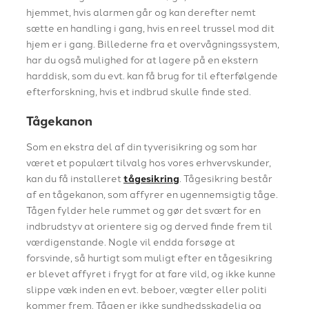
hjemmet, hvis alarmen går og kan derefter nemt
sætte en handling i gang, hvis en reel trussel mod dit
hjem er i gang. Billederne fra et overvågningssystem,
har du også mulighed for at lagere på en ekstern
harddisk, som du evt. kan få brug for til efterfølgende
efterforskning, hvis et indbrud skulle finde sted.
Tågekanon
Som en ekstra del af din tyverisikring og som har
været et populært tilvalg hos vores erhvervskunder,
kan du få installeret
tågesikring
. Tågesikring består
af en tågekanon, som affyrer en ugennemsigtig tåge.
Tågen fylder hele rummet og gør det svært for en
indbrudstyv at orientere sig og derved finde frem til
værdigenstande. Nogle vil endda forsøge at
forsvinde, så hurtigt som muligt efter en tågesikring
er blevet affyret i frygt for at fare vild, og ikke kunne
slippe væk inden en evt. beboer, vægter eller politi
kommer frem. Tågen er ikke sundhedsskadelig og