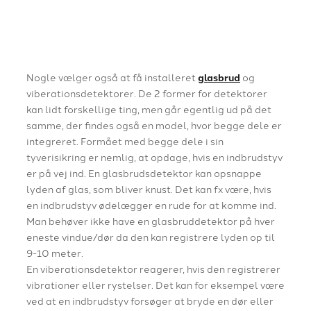
Nogle vælger også at få installeret
glasbrud
og
viberationsdetektorer. De 2 former for detektorer
kan lidt forskellige ting, men går egentlig ud på det
samme, der findes også en model, hvor begge dele er
integreret. Formået med begge dele i sin
tyverisikring er nemlig, at opdage, hvis en indbrudstyv
er på vej ind. En glasbrudsdetektor kan opsnappe
lyden af glas, som bliver knust. Det kan fx være, hvis
en indbrudstyv ødelægger en rude for at komme ind.
Man behøver ikke have en glasbruddetektor på hver
eneste vindue/dør da den kan registrere lyden op til
9-10 meter.
En viberationsdetektor reagerer, hvis den registrerer
vibrationer eller rystelser. Det kan for eksempel være
ved at en indbrudstyv forsøger at bryde en dør eller