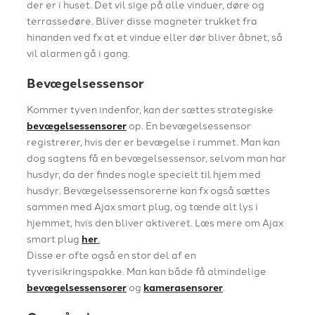
der er i huset. Det vil sige på alle vinduer, døre og
terrassedøre. Bliver disse magneter trukket fra
hinanden ved fx at et vindue eller dør bliver åbnet, så
vil alarmen gå i gang.
Bevægelsessensor
Kommer tyven indenfor, kan der sættes strategiske
bevægelsessensorer
op. En bevægelsessensor
registrerer, hvis der er bevægelse i rummet. Man kan
dog sagtens få en bevægelsessensor, selvom man har
husdyr, da der findes nogle specielt til hjem med
husdyr. Bevægelsessensorerne kan fx også sættes
sammen med Ajax smart plug, og tænde alt lys i
hjemmet, hvis den bliver aktiveret. Læs mere om Ajax
smart plug
her
.
Disse er ofte også en stor del af en
tyverisikringspakke. Man kan både få almindelige
bevægelsessensorer
og
kamerasensorer
.