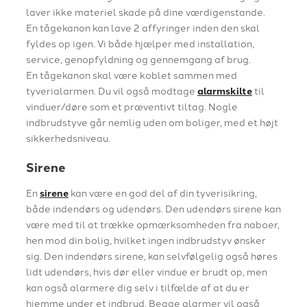
laver ikke materiel skade på dine værdigenstande.
En tågekanon kan lave 2 affyringer inden den skal
fyldes op igen. Vi både hjælper med installation,
service, genopfyldning og gennemgang af brug.
En tågekanon skal være koblet sammen med
tyverialarmen. Du vil også modtage
alarmskilte
til
vinduer/døre som et præventivt tiltag. Nogle
indbrudstyve går nemlig uden om boliger, med et højt
sikkerhedsniveau.
Sirene
En
sirene
kan være en god del af din tyverisikring,
både indendørs og udendørs. Den udendørs sirene kan
være med til at trække opmærksomheden fra naboer,
hen mod din bolig, hvilket ingen indbrudstyv ønsker
sig. Den indendørs sirene, kan selvfølgelig også høres
lidt udendørs, hvis dør eller vindue er brudt op, men
kan også alarmere dig selv i tilfælde af at du er
hjemme under et indbrud. Begge alarmer vil også