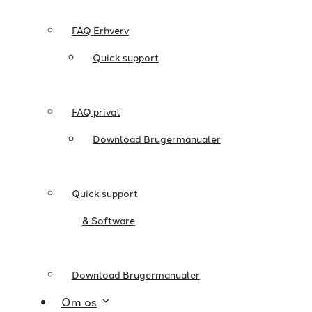
FAQ Erhverv
Quick support
FAQ privat
Download Brugermanualer
Quick support
& Software
Download Brugermanualer
Om os